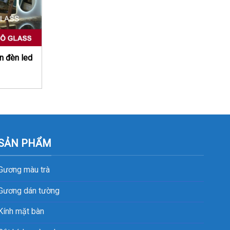
n đèn led
SẢN PHẨM
Gương màu trà
Gương dán tường
Kính mặt bàn