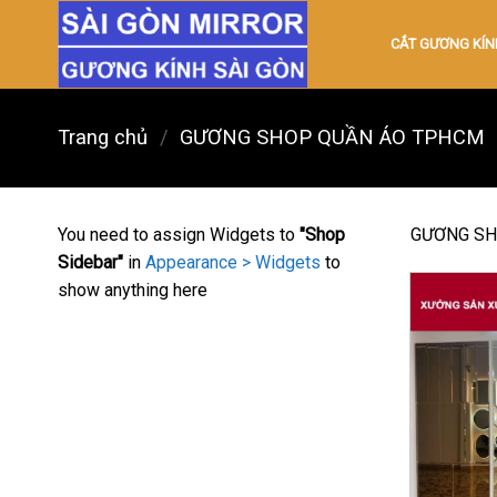
Skip
to
CẮT GƯƠNG KÍN
content
Trang chủ
/
GƯƠNG SHOP QUẦN ÁO TPHCM
You need to assign Widgets to
"Shop
GƯƠNG SH
Sidebar"
in
Appearance > Widgets
to
show anything here