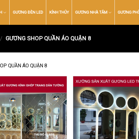
H
GƯƠNG ĐÈN LED
KÍNH THỦY
GƯƠNG NHÀ TẮM
GƯƠNG PH
/
GƯƠNG SHOP QUẦN ÁO QUẬN 8
OP QUẦN ÁO QUẬN 8