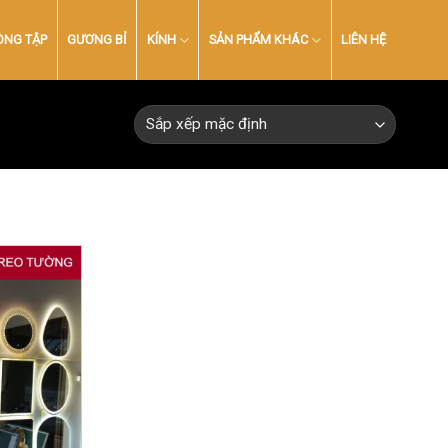
ÒNG TẬP
GƯƠNG BỈ
KÍNH
SẢN PHẨM KHÁC
LIÊN HỆ