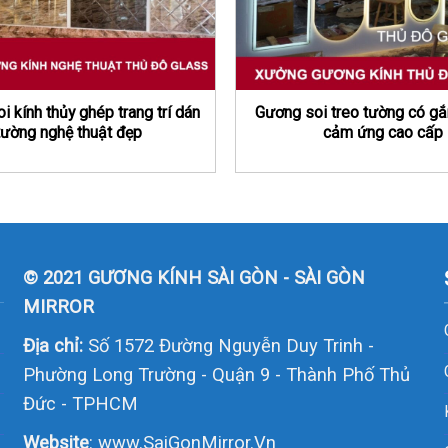
 kính thủy ghép trang trí dán
Gương soi treo tường có gắ
tường nghệ thuật đẹp
cảm ứng cao cấp
© 2021 GƯƠNG KÍNH SÀI GÒN - SÀI GÒN
MIRROR
Địa chỉ:
Số 1572 Đường Nguyễn Duy Trinh -
Phường Long Trường - Quận 9 - Thành Phố Thủ
Đức - TPHCM
Website
:
www.SaiGonMirror.Vn