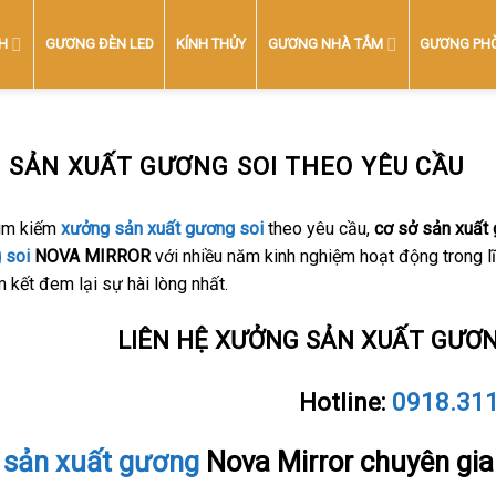
H
GƯƠNG ĐÈN LED
KÍNH THỦY
GƯƠNG NHÀ TẮM
GƯƠNG PH
 SẢN XUẤT GƯƠNG SOI THEO YÊU CẦU
ìm kiếm
xưởng sản xuất gương soi
theo yêu cầu,
cơ sở sản xuất
 soi
NOVA MIRROR
với nhiều năm kinh nghiệm hoạt động trong l
m kết đem lại sự hài lòng nhất.
LIÊN HỆ XƯỞNG SẢN XUẤT GƯƠN
Hotline:
0918.31
sản xuất gương
Nova Mirror chuyên gia