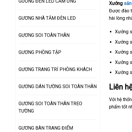
GƯƠNG ĐÈN LED CẢM ỨNG
Xưởng
sản
Được đào t
GƯƠNG NHÀ TẮM ĐÈN LED
hài lòng nhấ
Xưởng s
GƯƠNG SOI TOÀN THÂN
Xưởng s
Xưởng sả
GƯƠNG PHÒNG TẬP
Xưởng s
GƯƠNG TRANG TRÍ PHÒNG KHÁCH
Xưởng s
Liên h
GƯƠNG DÁN TƯỜNG SOI TOÀN THÂN
Với hệ thố
GƯƠNG SOI TOÀN THÂN TREO
phẩm tốt nh
TƯỜNG
GƯƠNG BÀN TRANG ĐIỂM