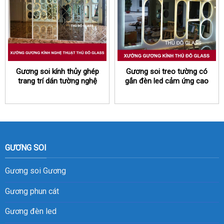
Gương soi kính thủy ghép
Gương soi treo tường có
trang trí dán tường nghệ
gắn đèn led cảm ứng cao
thuật đẹp
cấp
GƯƠNG SOI
Gương soi
Gương
Gương phun cát
Gương đèn led