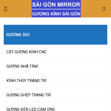
Skip
to
content
GƯƠNG SOI
CẮT GƯƠNG KÍNH CNC
GƯƠNG NHÀ TẮM
KÍNH THỦY TRANG TRÍ
GƯƠNG GHÉP TRANG TRÍ
GƯƠNG ĐÈN LED CẢM ỨNG